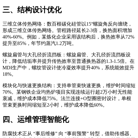
三、结构设计优化
三维立体传热网络：数百根碳化硅管以15°螺旋角反向缠绕，
形成三维立体传热网络。管程路径延长2-3倍，换热面积增加
40%-60%。例如，某炼化企业采用该结构后，换热效率从72%
提升至85%，年节约蒸汽1.2万吨。
螺旋扁管与大孔径折流挡板：螺旋扁管、大孔径折流挡板设
计，降低结垢率并提升传热效率至普通换热器的1.3-1.5倍。在
MDI生产中，螺纹管设计使冷凝效率提升40%，系统能效提升
18%。
模块化与快速更换结构：支持单管束快速更换，维护时间缩短
70%。某钢铁企业均热炉项目实现连续运行超2万小时无性能
衰减，维护成本降低75%。法兰连接+O型圈密封设计，单根
管束更换时间缩短至2小时，维护成本降低60%。
四、运维管理智能化
防腐技术正从 “事后维修” 向 “事前预警” 转型，借助传感器、