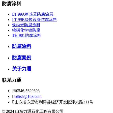
防腐涂料
LT-99A换热器防腐涂层
LT-99B冷换设备防腐涂料
钛纳米防腐涂料
镍磷化学镀防腐
TH-901防腐涂料
防腐涂料
防腐案例
关于力通
联系力通
☏
0546-5629308

sdltsh@163.com

山东省东营市利津县经济开发区津六路311号
© 2024 山东力通石化工程有限公司