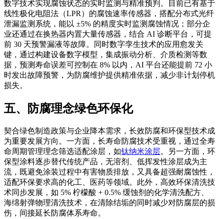
数字技术实现腐蚀状态的实时监测与精准预判。目前已有基于
线性极化电阻法（LPR）的腐蚀速率传感器，搭配分布式光纤
泄漏监测系统，能以 ±5% 的精度实时监测腐蚀情况；部分企
业还通过在换热器内置大量传感器，结合 AI 诊断平台，可提
前 30 天预警漏液等故障。同时数字孪生技术的应用愈发关
键，通过构建设备数字模型，集成振动分析、介质检测等数
据，预测寿命误差可控制在 8% 以内，AI 平台还能提前 72 小
时发出故障预警，为防腐维护提供精准依据，减少非计划停机
损失。
五、防腐理念绿色环保化
契合绿色制造政策与企业降本需求，长效防腐和环保型技术成
为重要发展方向。一方面，长寿命防腐技术受重视，通过全寿
命周期管理理念筛选适配涂层，如
钛纳米涂层
。另一方面，环
保型涂料逐步替代传统产品，无溶剂、低挥发性涂层成为主
流，既避免涂装过程中有害物质排放，又具备超强耐腐蚀性，
适配环保要求高的化工、医药等领域。此外，高效环保清洗技
术同步发展，如 5% 柠檬酸 + 0.5% 缓蚀剂的化学清洗配方、
海绵射弹物理清洗技术，在清除结垢的同时减少对防腐层的损
伤，间接延长防腐体系寿命。