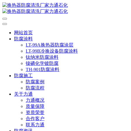
网站首页
防腐涂料
LT-99A换热器防腐涂层
LT-99B冷换设备防腐涂料
钛纳米防腐涂料
镍磷化学镀防腐
TH-901防腐涂料
防腐施工
防腐案例
防腐流程
关于力通
力通概况
质量保障
资质荣誉
合作客户
联系力通
防腐资讯