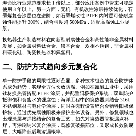
寿命比行业规范要求长 1 倍以上，部分应用案例中管束可稳定
使用 8 年以上。另一方面，无机 - 有机改性涂层持续优化，石
墨烯复合涂层也在进阶，如石墨烯改性 PTFE 内衬层可使耐腐
蚀性能提升 300%，结合强度超 500MPa，适配高腐蚀工业场
景。
换热器生产制造材料在向新型耐腐蚀合金和高性能非金属材料
发展，如金属材料钛合金、镍基合金、双相不锈钢，非金属材
料碳化硅、陶瓷换热器和氟塑料。
二、防护方式趋向多元复合化
单一防护手段的局限性逐渐凸显，多种技术组合的复合防护体
系成为趋势，实现全方位长效防腐。例如在氯碱工业中，采用
钛材换热管搭配 PTFE 涂层，并配置阳极保护系统，双重防护
抵御饱和食盐水的强腐蚀；海洋工程中的换热器则结合 316L
不锈钢基材与电化学涂层，同时在壳程设置锌合金牺牲阳极保
护块，通过优先腐蚀阳极来保护主体设备。另外，修复领域也
出现涂层与焊接结合的复合工艺，如先对换热器管板漏点补
焊，再涂刷纳米复合涂层，既修复破损部位，又形成长效防腐
层，大幅降低后期渗漏概率。