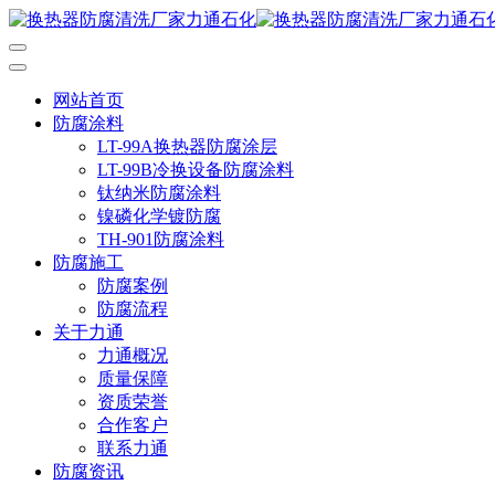
网站首页
防腐涂料
LT-99A换热器防腐涂层
LT-99B冷换设备防腐涂料
钛纳米防腐涂料
镍磷化学镀防腐
TH-901防腐涂料
防腐施工
防腐案例
防腐流程
关于力通
力通概况
质量保障
资质荣誉
合作客户
联系力通
防腐资讯