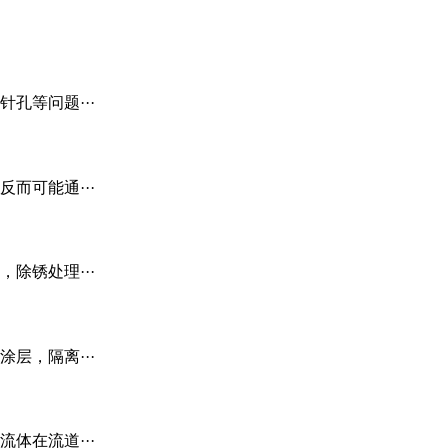
孔等问题···
而可能通···
除锈处理···
层，隔离···
体在流道···