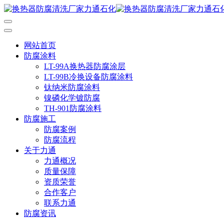
网站首页
防腐涂料
LT-99A换热器防腐涂层
LT-99B冷换设备防腐涂料
钛纳米防腐涂料
镍磷化学镀防腐
TH-901防腐涂料
防腐施工
防腐案例
防腐流程
关于力通
力通概况
质量保障
资质荣誉
合作客户
联系力通
防腐资讯