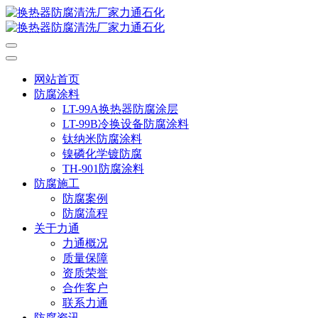
网站首页
防腐涂料
LT-99A换热器防腐涂层
LT-99B冷换设备防腐涂料
钛纳米防腐涂料
镍磷化学镀防腐
TH-901防腐涂料
防腐施工
防腐案例
防腐流程
关于力通
力通概况
质量保障
资质荣誉
合作客户
联系力通
防腐资讯