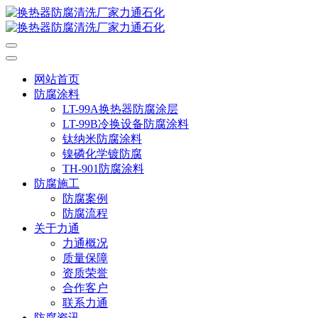
网站首页
防腐涂料
LT-99A换热器防腐涂层
LT-99B冷换设备防腐涂料
钛纳米防腐涂料
镍磷化学镀防腐
TH-901防腐涂料
防腐施工
防腐案例
防腐流程
关于力通
力通概况
质量保障
资质荣誉
合作客户
联系力通
防腐资讯