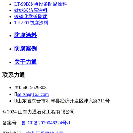
LT-99B冷换设备防腐涂料
钛纳米防腐涂料
镍磷化学镀防腐
TH-901防腐涂料
防腐涂料
防腐案例
关于力通
联系力通
☏
0546-5629308

sdltsh@163.com

山东省东营市利津县经济开发区津六路311号
© 2024 山东力通石化工程有限公司
备案号：
鲁ICP备2020046224号-1