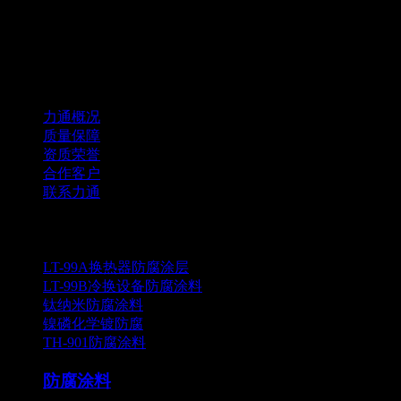
山东力通石化专业提供冷热换设备清洗、防腐涂层施工和石化
等工业设备防腐方案设计施工服务。
关于力通
力通概况
质量保障
资质荣誉
合作客户
联系力通
防腐涂料
LT-99A换热器防腐涂层
LT-99B冷换设备防腐涂料
钛纳米防腐涂料
镍磷化学镀防腐
TH-901防腐涂料
防腐涂料