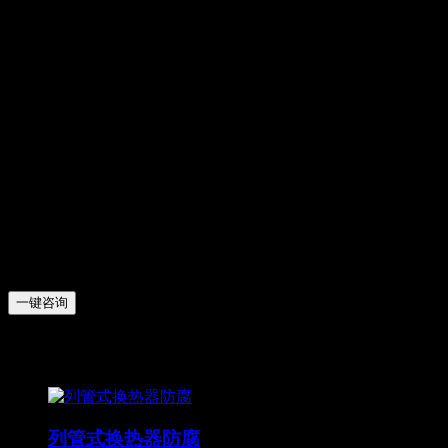
选用涂料：
LT-99A涂料
施工总厚度：
≥120μm
涂层覆盖率：
100% 涂层光滑均匀
验收标准：
防腐涂层表面平整厚度达标、无滴坠、无流挂、无
砂眼裂纹、无气泡、无刷毛等缺陷或异物，边缘/焊缝处覆盖
完整。涂层粘结力测试、电火花测试无异常。
设备跟踪反馈
：按照换热器防腐工艺标准施工，换热效率正
常，符合验收标准，检验合格。
一键咨询
相关防腐案例
列管式换热器防腐